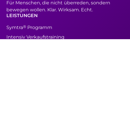
Für Menschen, die nicht überreden, sondern
bewegen wollen. Klar. Wirksam. Echt.
LEISTUNGEN
®
Symtra
Programm
Intensiv Verkaufstraining
®
Verkaufsprofi nach Symtra
®
Verkaufstrainer nach Symtra
Vertriebsberatung für Unternehmer & Teams
ÜBER UNS
Methode
Über Nadine Hauser
Referenzen
Blog