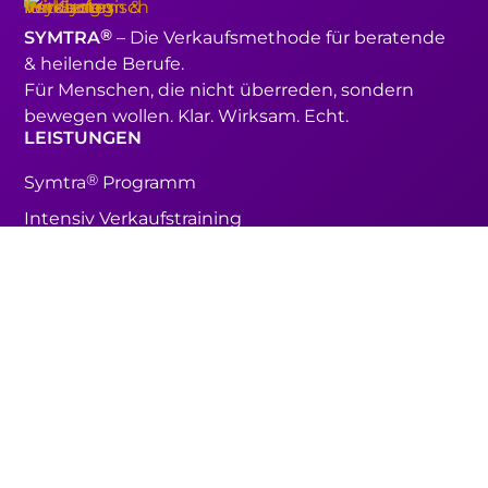
®
SYMTRA
– Die Verkaufsmethode für beratende
& heilende Berufe.
Für Menschen, die nicht überreden, sondern
bewegen wollen. Klar. Wirksam. Echt.
LEISTUNGEN
®
Symtra
Programm
Intensiv Verkaufstraining
®
Verkaufsprofi nach Symtra
®
Verkaufstrainer nach Symtra
Vertriebsberatung für Unternehmer & Teams
ÜBER UNS
Methode
Über Nadine Hauser